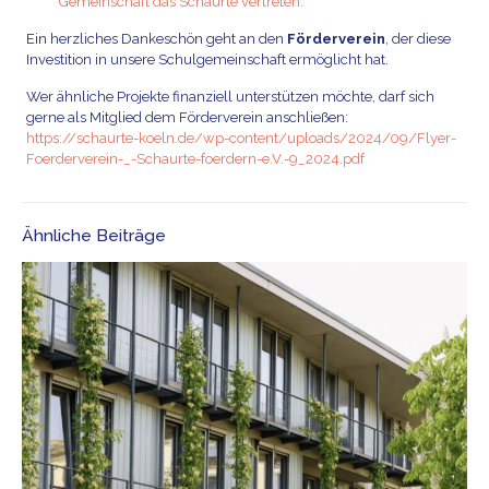
Gemeinschaft das Schaurte vertreten.
Ein herzliches Dankeschön geht an den
Förderverein
, der diese
Investition in unsere Schulgemeinschaft ermöglicht hat.
Wer ähnliche Projekte finanziell unterstützen möchte, darf sich
gerne als Mitglied dem Förderverein anschließen:
https://schaurte-koeln.de/wp-content/uploads/2024/09/Flyer-
Foerderverein-_-Schaurte-foerdern-e.V.-9_2024.pdf
Ähnliche Beiträge