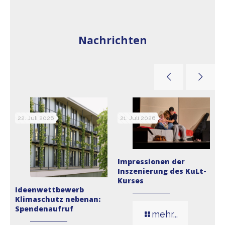
Nachrichten
22. Juli 2026
21. Juli 2026
Impressionen der
I
Inszenierung des KuLt-
I
Kurses
L
Ideenwettbewerb
Klimaschutz nebenan:
pe
Spendenaufruf
mehr...